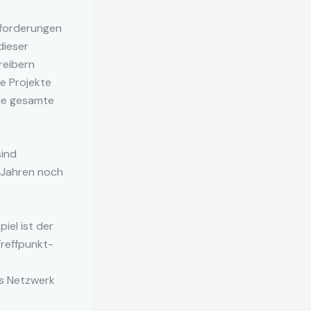
sforderungen
dieser
reibern
e Projekte
die gesamte
sind
n Jahren noch
e
iel ist der
Treffpunkt-
es Netzwerk