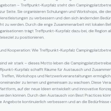
geboten – Treffpunkt-Kurpfalz steht den Campingplatzbetre
zur Seite. Sie organisieren Schulungen und Workshops, die de
 Dienstleistungen zu verbessern und den sich ändernden Bedür
ht zu werden. Durch die enge Zusammenarbeit mit lokalen B
anisationen trägt Treffpunkt-Kurpfalz dazu bei, die Region a
eiseziel zu positionieren.
und Kooperation: Wie Treffpunkt-Kurpfalz Campingplatzbetre
nd wir stark – dieses Motto leben die Campingplatzbetreiber
reffpunkt-Kurpfalz schafft Räume für Austausch und Zusammen
 Treffen, Workshops und Netzwerkveranstaltungen ermöglich
 voneinander zu lernen und gemeinsam zu wachsen. Diese Ver
Plattform, auf der neue Ideen entwickelt und innovative Konze
 werden können. Durch den Austausch von Best Practices könn
re Angebote kontinuierlich verbessern und an die Bedürfnisse