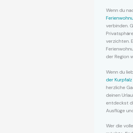
Wenn du nach
Ferienwohnu
verbinden. 
Privatsphär
verzichten. 
Ferienwohnu
der Region w
Wenn du lieb
der Kurpfalz
herzliche Ga
deinen Urla
entdeckst di
Ausflüge und
Wer die vol