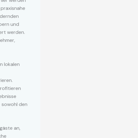
hier werden
 praxisnahe
ändernden
bern und
ert werden.
nehmer,
n lokalen
ieren.
rofitieren
ebnisse
e sowohl den
ggäste an,
che