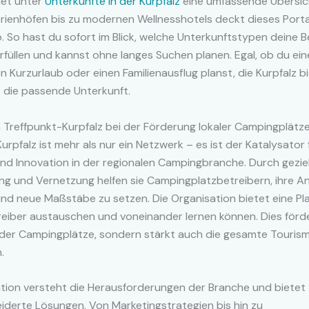
det unter
Unterkünfte in der Kurpfalz
eine umfassende Übersic
erienhöfen bis zu modernen Wellnesshotels deckt dieses Portal
. So hast du sofort im Blick, welche Unterkunftstypen deine B
füllen und kannst ohne langes Suchen planen. Egal, ob du ei
 Kurzurlaub oder einen Familienausflug planst, die Kurpfalz bi
 die passende Unterkunft.
n Treffpunkt-Kurpfalz bei der Förderung lokaler Campingplätz
urpfalz ist mehr als nur ein Netzwerk – es ist der Katalysator 
d Innovation in der regionalen Campingbranche. Durch gezie
ng und Vernetzung helfen sie Campingplatzbetreibern, ihre A
nd neue Maßstäbe zu setzen. Die Organisation bietet eine Pla
reiber austauschen und voneinander lernen können. Dies förde
t der Campingplätze, sondern stärkt auch die gesamte Touri
.
ation versteht die Herausforderungen der Branche und bietet
derte Lösungen. Von Marketingstrategien bis hin zu