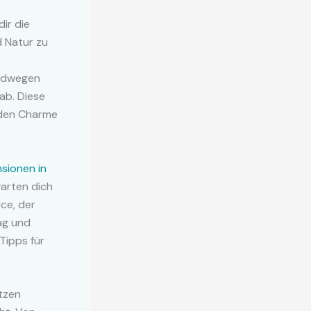
ir die
 Natur zu
Radwegen
ab. Diese
 den Charme
sionen in
warten dich
ce, der
ag und
Tipps für
tzen