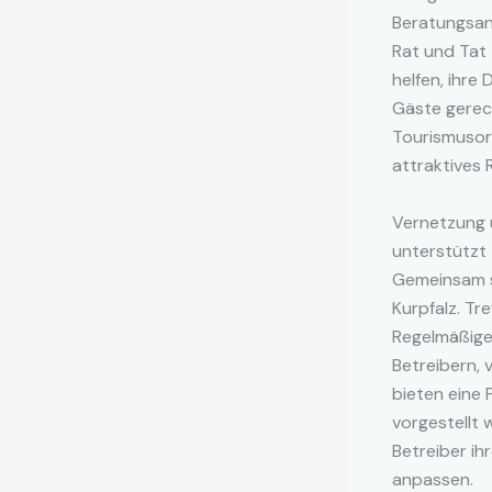
Beratungsan
Rat und Tat 
helfen, ihre
Gäste gerec
Tourismusorg
attraktives R
Vernetzung 
unterstützt
Gemeinsam si
Kurpfalz. T
Regelmäßige
Betreibern,
bieten eine 
vorgestellt
Betreiber ih
anpassen.