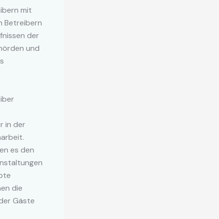
ibern mit
n Betreibern
fnissen der
ehörden und
ls
iber
 in der
arbeit.
en es den
anstaltungen
pte
en die
 der Gäste