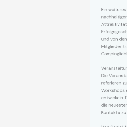
Ein weiteres
nachhaltige
Attraktivit
Erfolgsgesch
und von den 
Mitglieder t
Campinglieb
Veranstaltu
Die Veranst
referieren z
Workshops e
entwickeln. 
die neuesten
Kontakte zu