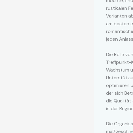
möchte, fin
rustikalen F
Varianten ab
am besten er
romantischen
jeden Anlass
Die Rolle vo
Treffpunkt-K
Wachstum un
Unterstützu
optimieren u
der sich Bet
die Qualitä
in der Region
Die Organis
maßgeschnei