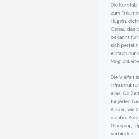
Die Kurpfalz
zum Träumen 
Hügeln, dic
Genau das bi
bekannt für 
sich perfekt
einfach nur 
Möglichkeite
Die Vielfalt
Infrastruktu
alles. Ob Z
für jeden Ge
Kinder, wie 
auf ihre Kos
Glamping-Op
verbinden.