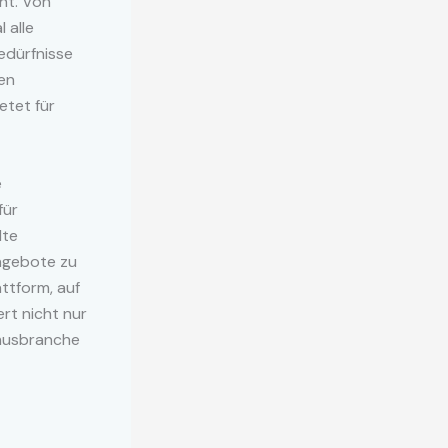
ht. Von
 alle
edürfnisse
nen
etet für
e
für
lte
ngebote zu
ttform, auf
rt nicht nur
smusbranche