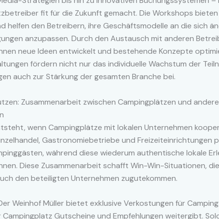
Media-Strategien bis hin zu innovativen Buchungssystemen – 
betreiber fit für die Zukunft gemacht. Die Workshops bieten
d helfen den Betreibern, ihre Geschäftsmodelle an die sich 
ungen anzupassen. Durch den Austausch mit anderen Betrei
nnen neue Ideen entwickelt und bestehende Konzepte optimi
ltungen fördern nicht nur das individuelle Wachstum der Teil
gen auch zur Stärkung der gesamten Branche bei.
utzen: Zusammenarbeit zwischen Campingplätzen und andere
n
ntsteht, wenn Campingplätze mit lokalen Unternehmen kooper
inzelhandel, Gastronomiebetriebe und Freizeiteinrichtungen p
pinggästen, während diese wiederum authentische lokale Erl
nnen. Diese Zusammenarbeit schafft Win-Win-Situationen, di
auch den beteiligten Unternehmen zugutekommen.
: Der Weinhof Müller bietet exklusive Verkostungen für Campin
 Campingplatz Gutscheine und Empfehlungen weitergibt. Sol