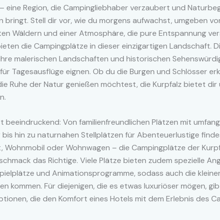
 – eine Region, die Campingliebhaber verzaubert und Naturbe
bringt. Stell dir vor, wie du morgens aufwachst, umgeben vo
hten Wäldern und einer Atmosphäre, die pure Entspannung ver
eten die Campingplätze in dieser einzigartigen Landschaft. Di
ihre malerischen Landschaften und historischen Sehenswürdig
 für Tagesausflüge eignen. Ob du die Burgen und Schlösser e
die Ruhe der Natur genießen möchtest, die Kurpfalz bietet dir
n.
 ist beeindruckend: Von familienfreundlichen Plätzen mit umfan
r bis hin zu naturnahen Stellplätzen für Abenteuerlustige finde
elt, Wohnmobil oder Wohnwagen – die Campingplätze der Kurp
schmack das Richtige. Viele Plätze bieten zudem spezielle An
Spielplätze und Animationsprogramme, sodass auch die kleinen
ten kommen. Für diejenigen, die es etwas luxuriöser mögen, gi
tionen, die den Komfort eines Hotels mit dem Erlebnis des 