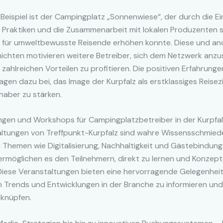
 Beispiel ist der Campingplatz „Sonnenwiese“, der durch die E
r Praktiken und die Zusammenarbeit mit lokalen Produzenten 
ät für umweltbewusste Reisende erhöhen konnte. Diese und an
ichten motivieren weitere Betreiber, sich dem Netzwerk anzu
zahlreichen Vorteilen zu profitieren. Die positiven Erfahrunge
ragen dazu bei, das Image der Kurpfalz als erstklassiges Reisezi
haber zu stärken.
ngen und Workshops für Campingplatzbetreiber in der Kurpfa
altungen von Treffpunkt-Kurpfalz sind wahre Wissensschmied
u Themen wie Digitalisierung, Nachhaltigkeit und Gästebindung.
rmöglichen es den Teilnehmern, direkt zu lernen und Konzept
Diese Veranstaltungen bieten eine hervorragende Gelegenheit
 Trends und Entwicklungen in der Branche zu informieren und
 knüpfen.