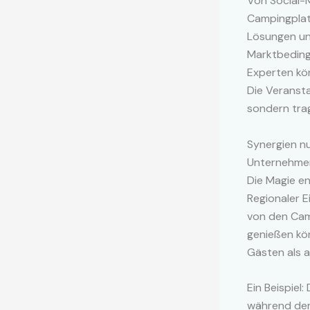
Von Social-
Campingplatz
Lösungen un
Marktbeding
Experten kö
Die Veransta
sondern tra
Synergien n
Unternehme
Die Magie e
Regionaler E
von den Cam
genießen kö
Gästen als 
Ein Beispiel
während der