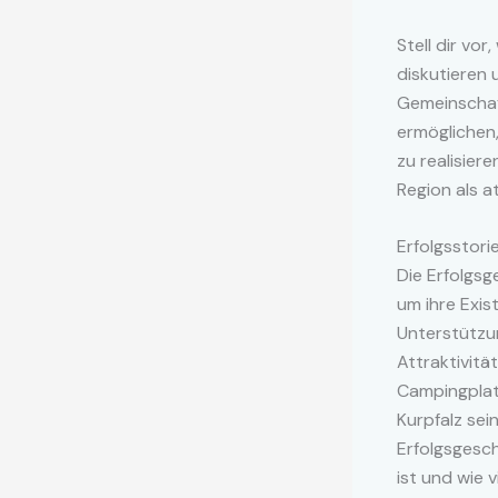
Stell dir vo
diskutieren 
Gemeinschaft
ermöglichen,
zu realisier
Region als at
Erfolgsstori
Die Erfolgsg
um ihre Exis
Unterstützun
Attraktivitä
Campingplatz
Kurpfalz se
Erfolgsgesch
ist und wie v