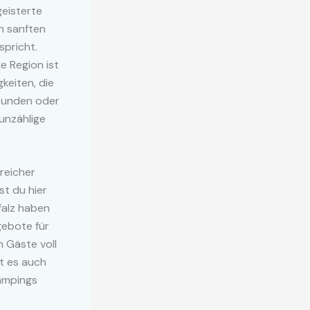
geisterte
n sanften
spricht.
e Region ist
keiten, die
rkunden oder
 unzählige
greicher
st du hier
falz haben
gebote für
 Gäste voll
bt es auch
Campings