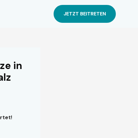
JETZT BEITRETEN
ze in
alz
rtet!