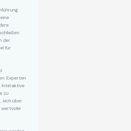
inführung
seine
dere
schließen
n der
el für
lz
en. Experten
 Interaktive
e zu
, sich über
 wertvolle