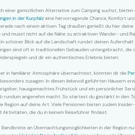
 einer gemütlichen Alternative zum Camping suchst, bieten d
ngen in der Kurpfalz
eine hervorragende Chance, Komfort und
Gerade nach einem aktiven Tag draußen genießt du hier deine
e und musst nicht auf die Nähe zu attraktiven Wander- und 
Ein schöner Blick auf die Landschaft rundet deinen Aufenthalt 
ngen sind oft in traditionellen Gebäuden untergebracht, die
iderspiegeln und dir ein authentisches Erlebnis bieten.
er in familiärer Atmosphäre übernachtest, könnten dir die
Pen
besonders zusagen. In diesen liebevoll geführten Häusern er
stgeber, hausgemachtes Frühstück und ein persönlicher Servi
ub rundum angenehm macht. So startest du gestärkt in den T
e Region auf deine Art. Viele Pensionen bieten zudem Insider-
 Aktivitäten, die du in keinem Reiseführer findest.
le Bandbreite an Übernachtungsmöglichkeiten in der Region nu