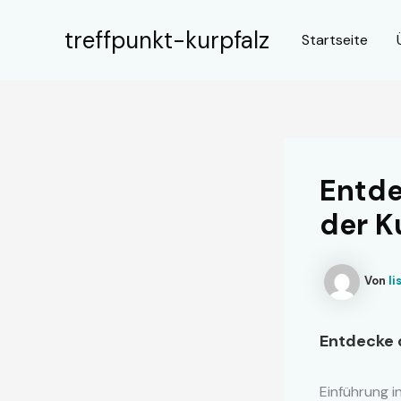
Zum
Inhalt
treffpunkt-kurpfalz
Startseite
springen
Entde
der K
Von
l
Entdecke 
Einführung i