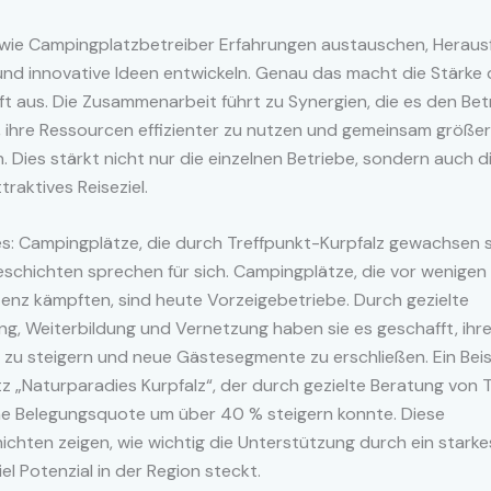
r, wie Campingplatzbetreiber Erfahrungen austauschen, Herau
und innovative Ideen entwickeln. Genau das macht die Stärke 
 aus. Die Zusammenarbeit führt zu Synergien, die es den Bet
 ihre Ressourcen effizienter zu nutzen und gemeinsam größer
en. Dies stärkt nicht nur die einzelnen Betriebe, sondern auch 
traktives Reiseziel.
es: Campingplätze, die durch Treffpunkt-Kurpfalz gewachsen 
eschichten sprechen für sich. Campingplätze, die vor wenige
tenz kämpften, sind heute Vorzeigebetriebe. Durch gezielte
g, Weiterbildung und Vernetzung haben sie es geschafft, ihr
t zu steigern und neue Gästesegmente zu erschließen. Ein Beisp
 „Naturparadies Kurpfalz“, der durch gezielte Beratung von 
ine Belegungsquote um über 40 % steigern konnte. Diese
ichten zeigen, wie wichtig die Unterstützung durch ein stark
iel Potenzial in der Region steckt.