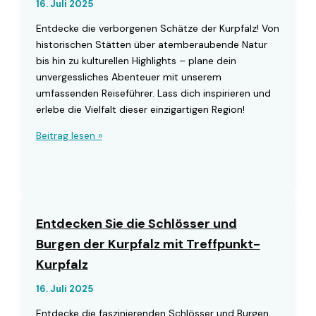
16. Juli 2025
Entdecke die verborgenen Schätze der Kurpfalz! Von
historischen Stätten über atemberaubende Natur
bis hin zu kulturellen Highlights – plane dein
unvergessliches Abenteuer mit unserem
umfassenden Reiseführer. Lass dich inspirieren und
erlebe die Vielfalt dieser einzigartigen Region!
Entdecken
Beitrag lesen »
Sie
die
besten
Sehenswürdigkeiten
in
Entdecken Sie die Schlösser und
der
Burgen der Kurpfalz mit Treffpunkt-
Kurpfalz
Kurpfalz
mit
Treffpunkt-
16. Juli 2025
Kurpfalz
Entdecke die faszinierenden Schlösser und Burgen