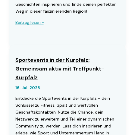
Geschichten inspirieren und finde deinen perfekten
Weg in dieser faszinierenden Region!
Entdecke
Beitrag lesen »
die
besten
Wanderwege
in
der
Sportevents in der Kurpfalz:
Kurpfalz
Gemeinsam aktiv mit Treffpunkt-
mit
Kurpfalz
Treffpunkt-
Kurpfalz
16. Juli 2025
Entdecke die Sportevents in der Kurpfalz – dein
Schlüssel zu Fitness, Spaß und wertvollen
Geschäftskontakten! Nutze die Chance, dein
Netzwerk zu erweitern und Teil einer dynamischen
Community zu werden. Lass dich inspirieren und
erlebe, wie Sport und Unternehmertum Hand in