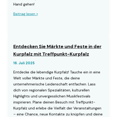
Hand gehen!
Sportevents
Beitrag lesen »
in
der
Kurpfalz:
Gemeinsam
aktiv
Entdecken Sie Märkte und Feste in der
mit
Kurpfalz mit Treffpunkt-Kurpfalz
Treffpunkt-
Kurpfalz
16. Juli 2025
Entdecke die lebendige Kurpfalz! Tauche ein in eine
Welt voller Märkte und Feste, die deine
unternehmerische Leidenschaft entfachen. Lass
dich von regionalen Spezialitäten, kulturellen
Highlights und unvergesslichen Musikfestivals
inspirieren. Plane deinen Besuch mit Treffpunkt-
Kurpfalz und erlebe die Vielfalt der Veranstaltungen
– eine Chance, neue Kontakte zu knüpfen und deine