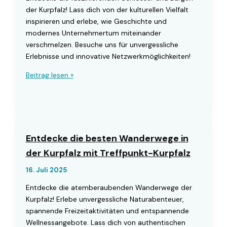
der Kurpfalz! Lass dich von der kulturellen Vielfalt
inspirieren und erlebe, wie Geschichte und
modernes Unternehmertum miteinander
verschmelzen. Besuche uns für unvergessliche
Erlebnisse und innovative Netzwerkmöglichkeiten!
Entdecken
Beitrag lesen »
Sie
die
Schlösser
und
Burgen
Entdecke die besten Wanderwege in
der
der Kurpfalz mit Treffpunkt-Kurpfalz
Kurpfalz
mit
16. Juli 2025
Treffpunkt-
Entdecke die atemberaubenden Wanderwege der
Kurpfalz
Kurpfalz! Erlebe unvergessliche Naturabenteuer,
spannende Freizeitaktivitäten und entspannende
Wellnessangebote. Lass dich von authentischen