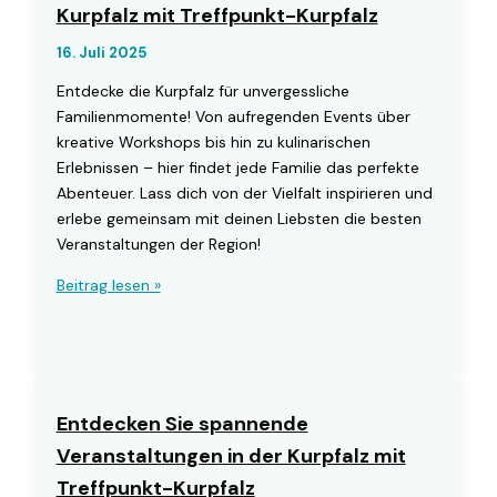
Kurpfalz mit Treffpunkt-Kurpfalz
Treffpunkt-
Kurpfalz
16. Juli 2025
Entdecke die Kurpfalz für unvergessliche
Familienmomente! Von aufregenden Events über
kreative Workshops bis hin zu kulinarischen
Erlebnissen – hier findet jede Familie das perfekte
Abenteuer. Lass dich von der Vielfalt inspirieren und
erlebe gemeinsam mit deinen Liebsten die besten
Veranstaltungen der Region!
Familienfreundliche
Beitrag lesen »
Events
in
der
Kurpfalz
mit
Entdecken Sie spannende
Treffpunkt-
Veranstaltungen in der Kurpfalz mit
Kurpfalz
Treffpunkt-Kurpfalz