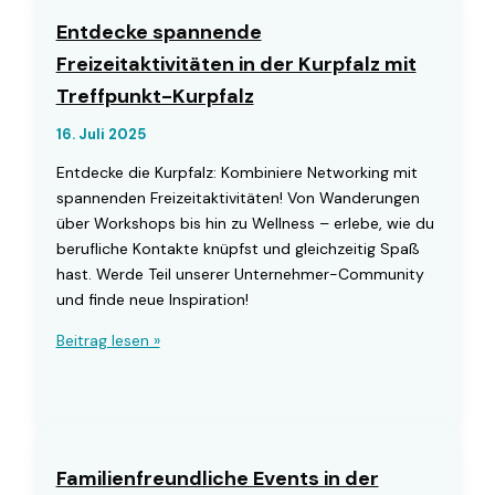
Entdecke spannende
Freizeitaktivitäten in der Kurpfalz mit
Treffpunkt-Kurpfalz
16. Juli 2025
Entdecke die Kurpfalz: Kombiniere Networking mit
spannenden Freizeitaktivitäten! Von Wanderungen
über Workshops bis hin zu Wellness – erlebe, wie du
berufliche Kontakte knüpfst und gleichzeitig Spaß
hast. Werde Teil unserer Unternehmer-Community
und finde neue Inspiration!
Entdecke
Beitrag lesen »
spannende
Freizeitaktivitäten
in
der
Kurpfalz
Familienfreundliche Events in der
mit