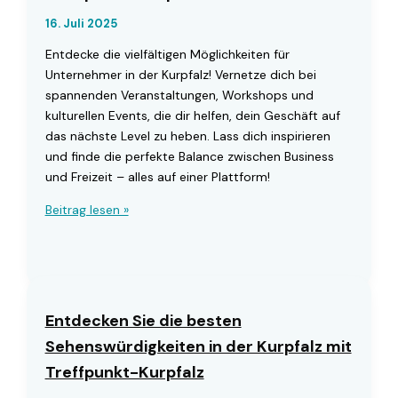
16. Juli 2025
Entdecke die vielfältigen Möglichkeiten für
Unternehmer in der Kurpfalz! Vernetze dich bei
spannenden Veranstaltungen, Workshops und
kulturellen Events, die dir helfen, dein Geschäft auf
das nächste Level zu heben. Lass dich inspirieren
und finde die perfekte Balance zwischen Business
und Freizeit – alles auf einer Plattform!
Entdecken
Beitrag lesen »
Sie
spannende
Veranstaltungen
in
der
Entdecken Sie die besten
Kurpfalz
Sehenswürdigkeiten in der Kurpfalz mit
mit
Treffpunkt-Kurpfalz
Treffpunkt-
Kurpfalz