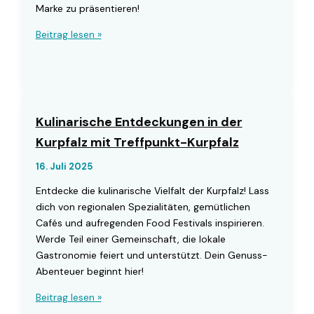
Marke zu präsentieren!
Entdecken
Beitrag lesen »
Sie
Märkte
und
Feste
in
Kulinarische Entdeckungen in der
der
Kurpfalz mit Treffpunkt-Kurpfalz
Kurpfalz
mit
16. Juli 2025
Treffpunkt-
Entdecke die kulinarische Vielfalt der Kurpfalz! Lass
Kurpfalz
dich von regionalen Spezialitäten, gemütlichen
Cafés und aufregenden Food Festivals inspirieren.
Werde Teil einer Gemeinschaft, die lokale
Gastronomie feiert und unterstützt. Dein Genuss-
Abenteuer beginnt hier!
Kulinarische
Beitrag lesen »
Entdeckungen