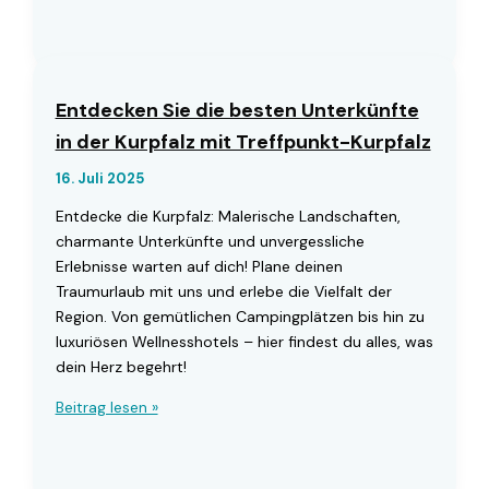
in
der
Kurpfalz
mit
Entdecken Sie die besten Unterkünfte
Treffpunkt-
in der Kurpfalz mit Treffpunkt-Kurpfalz
Kurpfalz
16. Juli 2025
Entdecke die Kurpfalz: Malerische Landschaften,
charmante Unterkünfte und unvergessliche
Erlebnisse warten auf dich! Plane deinen
Traumurlaub mit uns und erlebe die Vielfalt der
Region. Von gemütlichen Campingplätzen bis hin zu
luxuriösen Wellnesshotels – hier findest du alles, was
dein Herz begehrt!
Entdecken
Beitrag lesen »
Sie
die
besten